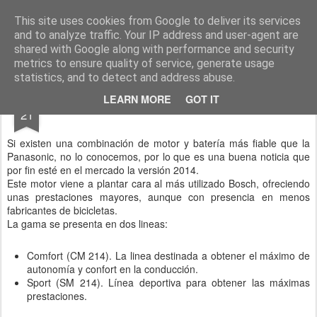
Las bicicletas eléctricas en Biciclick
El blog de la cadena de tiendas de bicis eléctricas. Informaciones útiles, análisis de marcas y modelos, consejos, información y muchas cosas del mundo de las bicicletas eléctricas.
This site uses cookies from Google to deliver its services
and to analyze traffic. Your IP address and user-agent are
shared with Google along with performance and security
metrics to ensure quality of service, generate usage
statistics, and to detect and address abuse.
MAR
LEARN MORE
GOT IT
Motor Panasonic 2014
21
Si existen una combinación de motor y batería más fiable que la
Panasonic, no lo conocemos, por lo que es una buena noticia que
por fin esté en el mercado la versión 2014.
Este motor viene a plantar cara al más utilizado Bosch, ofreciendo
unas prestaciones mayores, aunque con presencia en menos
fabricantes de bicicletas.
La gama se presenta en dos lineas:
Comfort (CM 214). La linea destinada a obtener el máximo de
autonomía y confort en la conducción.
Sport (SM 214). Línea deportiva para obtener las máximas
prestaciones.