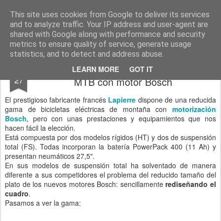
Las bicicletas eléctricas en Biciclick
El blog de la cadena de tiendas de bicis eléctricas. Informaciones útiles, análisis de marcas y modelos, consejos, información y muchas cosas del mundo de las bicicletas eléctricas.
This site uses cookies from Google to deliver its services
and to analyze traffic. Your IP address and user-agent are
shared with Google along with performance and security
metrics to ensure quality of service, generate usage
statistics, and to detect and address abuse.
Lapierre Overvolt: magníficos cuadros
FEB
LEARN MORE
GOT IT
27
MTB con motor Bosch
El prestigioso fabricante francés
Lapierre
dispone de una reducida
gama de bicicletas eléctricas de montaña con
motorización
Bosch
, pero con unas prestaciones y equipamientos que nos
hacen fácil la elección.
Está compuesta por dos modelos rígidos (HT) y dos de suspensión
total (FS). Todas incorporan la batería PowerPack 400 (11 Ah) y
presentan neumáticos 27,5".
En sus modelos de suspensión total ha solventado de manera
diferente a sus competidores el problema del reducido tamaño del
plato de los nuevos motores Bosch: sencillamente
rediseñando el
cuadro
.
Pasamos a ver la gama: